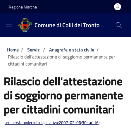
Salta al contenuto principale
Skip to footer content
Regione Marche
Comune di Colli del Tronto
Briciole di pane
Home
/
Servizi
/
Anagrafe e stato civile
/
Rilascio dell'attestazione di soggiorno permanente per
cittadini comunitari
Rilascio dell'attestazione
di soggiorno permanente
per cittadini comunitari
(
urn:nir:stato:decreto.legislativo:2007-02-06;30~art16
)