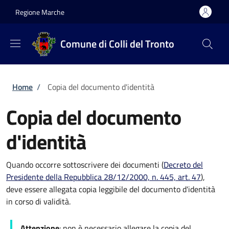
Salta al contenuto principale
Skip to footer content
Regione Marche
Comune di Colli del Tronto
Briciole di pane
Home
/
Copia del documento d'identità
Copia del documento
d'identità
Quando occorre sottoscrivere dei documenti (
Decreto del
Presidente della Repubblica 28/12/2000, n. 445, art. 47
),
deve essere allegata copia leggibile del documento d'identità
in corso di validità.
Attenzione
: non è necessario allegare la copia del