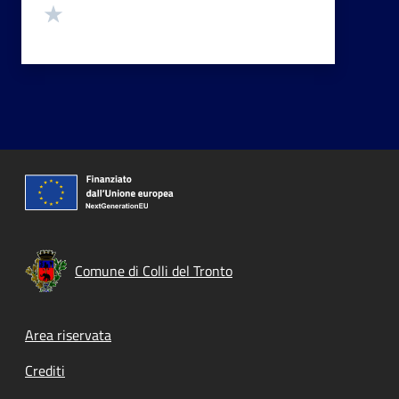
Valuta 1 stelle su 5
Comune di Colli del Tronto
Footer menu
Area riservata
Crediti