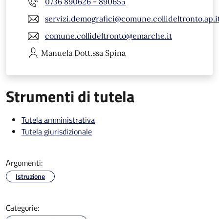
0736 890626 - 890655
servizi.demografici@comune.collideltronto.ap.i
comune.collideltronto@emarche.it
Manuela
Dott.ssa Spina
Strumenti di tutela
Tutela amministrativa
Tutela giurisdizionale
Argomenti:
Istruzione
Categorie: