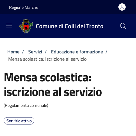
Salta al contenuto principale
Skip to footer content
Regione Marche
Comune di Colli del Tronto
Briciole di pane
Home
/
Servizi
/
Educazione e formazione
/
Mensa scolastica: iscrizione al servizio
Mensa scolastica:
iscrizione al servizio
(Regolamento comunale)
Servizio attivo