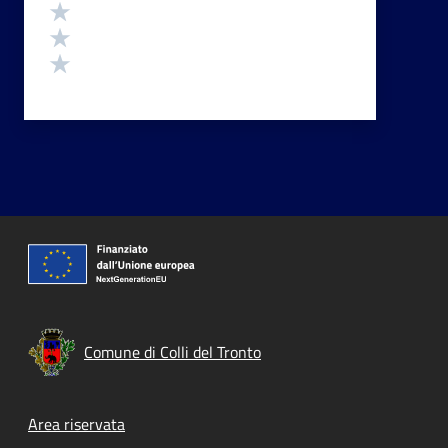
Valuta 3 stelle su 5
Valuta 2 stelle su 5
Valuta 1 stelle su 5
Comune di Colli del Tronto
Footer menu
Area riservata