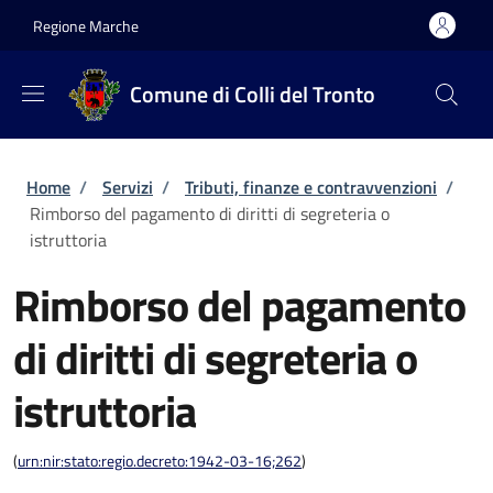
Salta al contenuto principale
Skip to footer content
Regione Marche
Comune di Colli del Tronto
Briciole di pane
Home
/
Servizi
/
Tributi, finanze e contravvenzioni
/
Rimborso del pagamento di diritti di segreteria o
istruttoria
Rimborso del pagamento
di diritti di segreteria o
istruttoria
(
urn:nir:stato:regio.decreto:1942-03-16;262
)