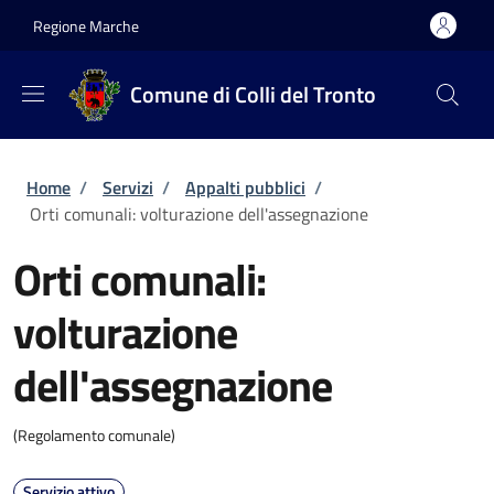
Salta al contenuto principale
Skip to footer content
Regione Marche
Comune di Colli del Tronto
Briciole di pane
Home
/
Servizi
/
Appalti pubblici
/
Orti comunali: volturazione dell'assegnazione
Orti comunali:
volturazione
dell'assegnazione
(Regolamento comunale)
Servizio attivo