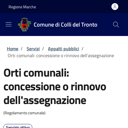
Salta al contenuto principale
Skip to footer content
Regione Marche
Comune di Colli del Tronto
Briciole di pane
Home
/
Servizi
/
Appalti pubblici
/
Orti comunali: concessione o rinnovo dell'assegnazione
Orti comunali:
concessione o rinnovo
dell'assegnazione
(Regolamento comunale)
Servizio attivo