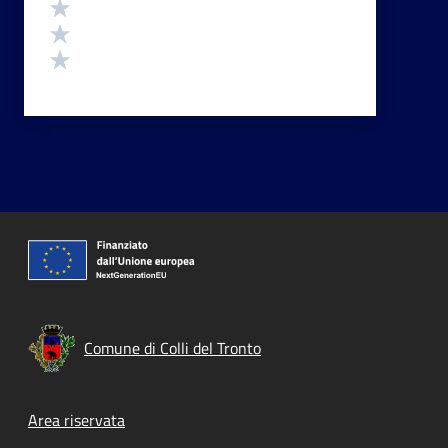
Valuta 3 stelle su 5
Valuta 2 stelle su 5
Valuta 1 stelle su 5
Comune di Colli del Tronto
Footer menu
Area riservata