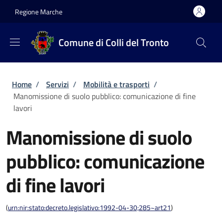
Salta al contenuto principale
Skip to footer content
Regione Marche
Comune di Colli del Tronto
Briciole di pane
Home
/
Servizi
/
Mobilità e trasporti
/
Manomissione di suolo pubblico: comunicazione di fine
lavori
Manomissione di suolo
pubblico: comunicazione
di fine lavori
(
urn:nir:stato:decreto.legislativo:1992-04-30;285~art21
)