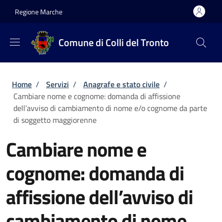
Salta al contenuto principale
Skip to footer content
Regione Marche
Comune di Colli del Tronto
Briciole di pane
Home
/
Servizi
/
Anagrafe e stato civile
/
Cambiare nome e cognome: domanda di affissione
dell’avviso di cambiamento di nome e/o cognome da parte
di soggetto maggiorenne
Cambiare nome e
cognome: domanda di
affissione dell’avviso di
cambiamento di nome