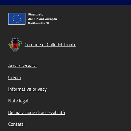
Comune di Colli del Tronto
Footer menu
Area riservata
Crediti
Informativa privacy
Note legali
Dichiarazione di accessibilità
Contatti