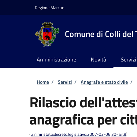
Salta al contenuto principale
Skip to footer content
Regione Marche
Comune di Colli del
Amministrazione
Novità
Servizi
Briciole di pane
Home
/
Servizi
/
Anagrafe e stato civile
/
Rilascio dell'attes
anagrafica per cit
(
urn:nir:stato:decreto.legislativo:2007-02-06;30~art9
)