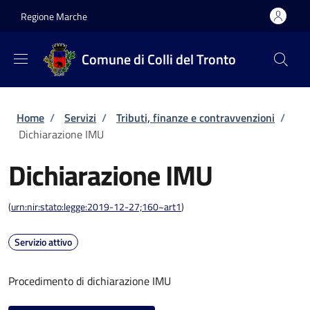
Salta al contenuto principale
Skip to footer content
Regione Marche
Comune di Colli del Tronto
Briciole di pane
Home
/
Servizi
/
Tributi, finanze e contravvenzioni
/
Dichiarazione IMU
Dichiarazione IMU
(
urn:nir:stato:legge:2019-12-27;160~art1
)
Servizio attivo
Procedimento di dichiarazione IMU