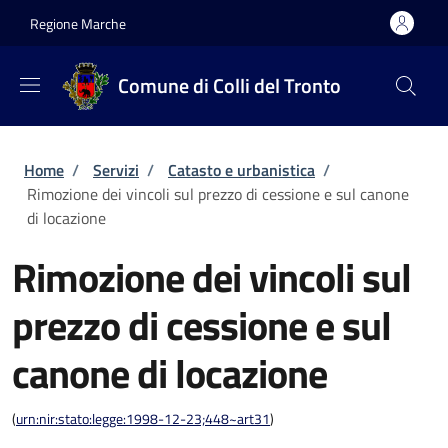
Salta al contenuto principale
Skip to footer content
Regione Marche
Comune di Colli del Tronto
Briciole di pane
Home
/
Servizi
/
Catasto e urbanistica
/
Rimozione dei vincoli sul prezzo di cessione e sul canone
di locazione
Rimozione dei vincoli sul
prezzo di cessione e sul
canone di locazione
(
urn:nir:stato:legge:1998-12-23;448~art31
)