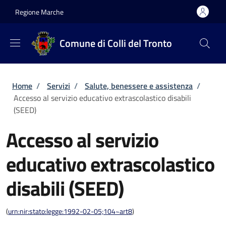
Salta al contenuto principale
Skip to footer content
Regione Marche
Comune di Colli del Tronto
Briciole di pane
Home
/
Servizi
/
Salute, benessere e assistenza
/
Accesso al servizio educativo extrascolastico disabili
(SEED)
Accesso al servizio
educativo extrascolastico
disabili (SEED)
(
urn:nir:stato:legge:1992-02-05;104~art8
)