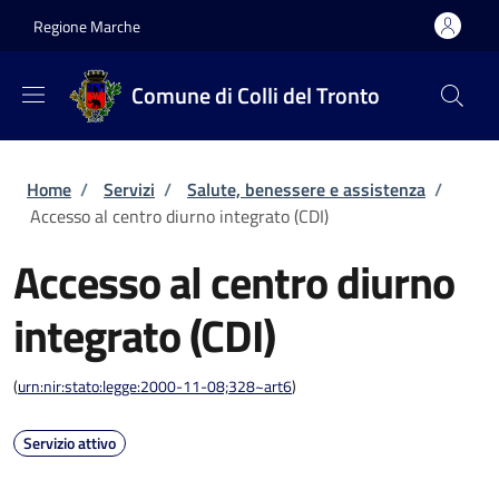
Salta al contenuto principale
Skip to footer content
Regione Marche
Comune di Colli del Tronto
Briciole di pane
Home
/
Servizi
/
Salute, benessere e assistenza
/
Accesso al centro diurno integrato (CDI)
Accesso al centro diurno
integrato (CDI)
(
urn:nir:stato:legge:2000-11-08;328~art6
)
Servizio attivo