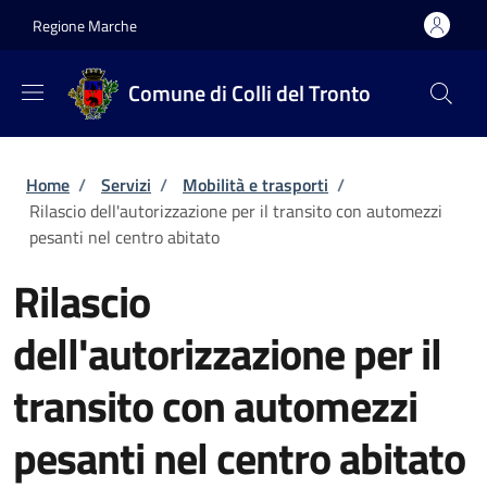
Salta al contenuto principale
Skip to footer content
Regione Marche
Comune di Colli del Tronto
Briciole di pane
Home
/
Servizi
/
Mobilità e trasporti
/
Rilascio dell'autorizzazione per il transito con automezzi
pesanti nel centro abitato
Rilascio
dell'autorizzazione per il
transito con automezzi
pesanti nel centro abitato