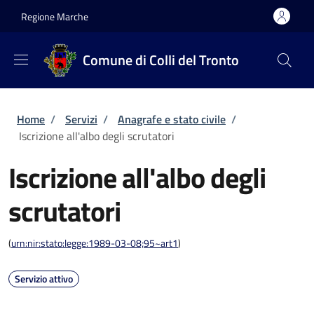
Salta al contenuto principale
Skip to footer content
Regione Marche
Comune di Colli del Tronto
Briciole di pane
Home
/
Servizi
/
Anagrafe e stato civile
/
Iscrizione all'albo degli scrutatori
Iscrizione all'albo degli
scrutatori
(
urn:nir:stato:legge:1989-03-08;95~art1
)
Servizio attivo