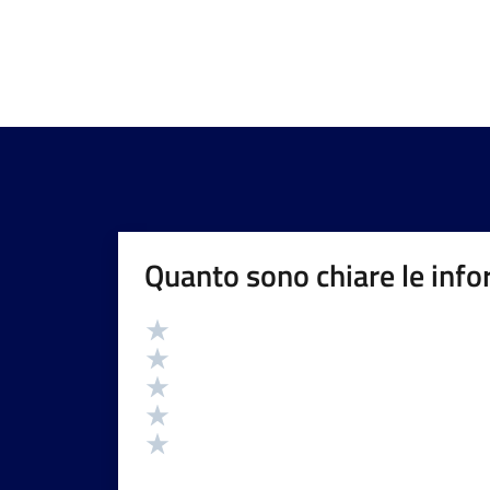
Quanto sono chiare le info
Valutazione
Valuta 5 stelle su 5
Valuta 4 stelle su 5
Valuta 3 stelle su 5
Valuta 2 stelle su 5
Valuta 1 stelle su 5