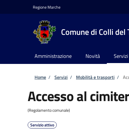
Salta al contenuto principale
Skip to footer content
Regione Marche
Comune di Colli del
Amministrazione
Novità
Servizi
Briciole di pane
Home
/
Servizi
/
Mobilità e trasporti
/
Acc
Accesso al cimite
(Regolamento comunale)
Servizio attivo