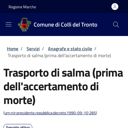
Salta al contenuto principale
Skip to footer content
Regione Marche
Comune di Colli del Tronto
Briciole di pane
Home
/
Servizi
/
Anagrafe e stato civile
/
Trasporto di salma (prima dell'accertamento di morte)
Trasporto di salma (prima
dell'accertamento di
morte)
(
urn:nir:presidente.repubblica:decreto:1990-09-10;285
)
Servizio attivo