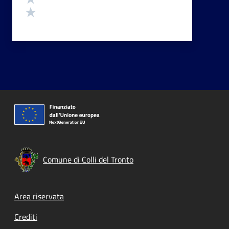
Valuta 1 stelle su 5
Comune di Colli del Tronto
Footer menu
Area riservata
Crediti