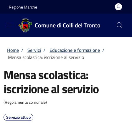
Salta al contenuto principale
Skip to footer content
Regione Marche
Comune di Colli del Tronto
Briciole di pane
Home
/
Servizi
/
Educazione e formazione
/
Mensa scolastica: iscrizione al servizio
Mensa scolastica:
iscrizione al servizio
(Regolamento comunale)
Servizio attivo