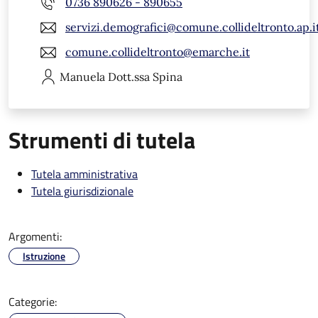
0736 890626 - 890655
servizi.demografici@comune.collideltronto.ap.i
comune.collideltronto@emarche.it
Manuela
Dott.ssa Spina
Strumenti di tutela
Tutela amministrativa
Tutela giurisdizionale
Argomenti:
Istruzione
Categorie: