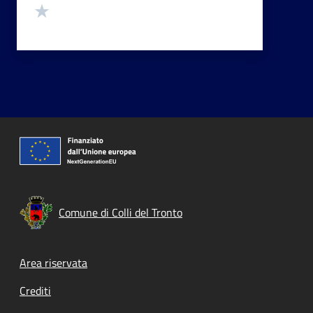
Valuta 1 stelle su 5
Comune di Colli del Tronto
Footer menu
Area riservata
Crediti