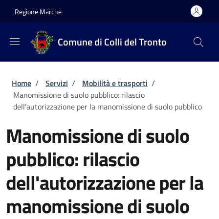
Salta al contenuto principale
Skip to footer content
Regione Marche
Comune di Colli del Tronto
Briciole di pane
Home
/
Servizi
/
Mobilità e trasporti
/
Manomissione di suolo pubblico: rilascio
dell'autorizzazione per la manomissione di suolo pubblico
Manomissione di suolo
pubblico: rilascio
dell'autorizzazione per la
manomissione di suolo