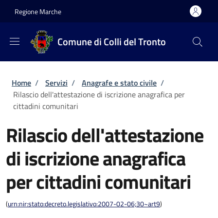
Salta al contenuto principale
Skip to footer content
Regione Marche
Comune di Colli del Tronto
Briciole di pane
Home
/
Servizi
/
Anagrafe e stato civile
/
Rilascio dell'attestazione di iscrizione anagrafica per
cittadini comunitari
Rilascio dell'attestazione
di iscrizione anagrafica
per cittadini comunitari
(
urn:nir:stato:decreto.legislativo:2007-02-06;30~art9
)