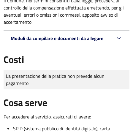
Il Comune, nei termini consentiti dalla legge, procederà al
controllo della compensazione effettuata emettendo, per gli
eventuali errori o omissioni commessi, apposito avviso di
accertamento.
Moduli da compilare e documenti da allegare
Costi
Tipo di pagamento
Importo
La presentazione della pratica non prevede alcun
pagamento
Cosa serve
Per accedere al servizio, assicurati di avere:
SPID (sistema pubblico di identità digitale), carta