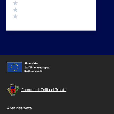
Valuta 3 stelle su 5
Valuta 2 stelle su 5
Valuta 1 stelle su 5
Comune di Colli del Tronto
Footer menu
Area riservata