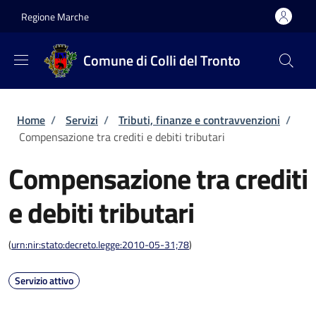
Salta al contenuto principale
Skip to footer content
Regione Marche
Comune di Colli del Tronto
Briciole di pane
Home
/
Servizi
/
Tributi, finanze e contravvenzioni
/
Compensazione tra crediti e debiti tributari
Compensazione tra crediti
e debiti tributari
(
urn:nir:stato:decreto.legge:2010-05-31;78
)
Servizio attivo