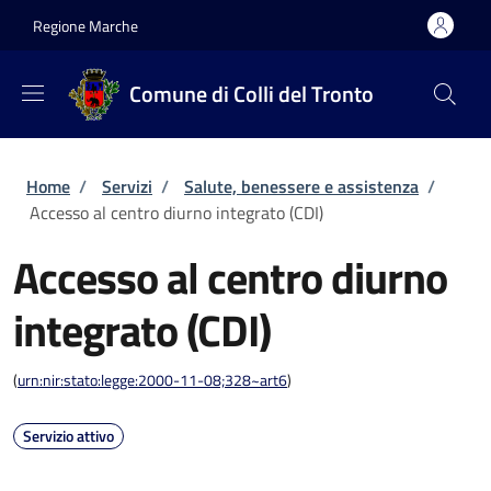
Salta al contenuto principale
Skip to footer content
Regione Marche
Comune di Colli del Tronto
Briciole di pane
Home
/
Servizi
/
Salute, benessere e assistenza
/
Accesso al centro diurno integrato (CDI)
Accesso al centro diurno
integrato (CDI)
(
urn:nir:stato:legge:2000-11-08;328~art6
)
Servizio attivo