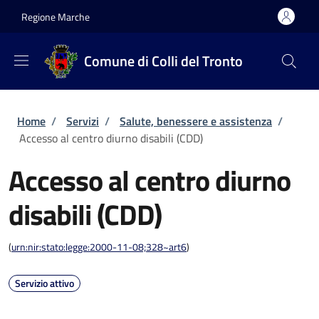
Salta al contenuto principale
Skip to footer content
Regione Marche
Comune di Colli del Tronto
Briciole di pane
Home
/
Servizi
/
Salute, benessere e assistenza
/
Accesso al centro diurno disabili (CDD)
Accesso al centro diurno
disabili (CDD)
(
urn:nir:stato:legge:2000-11-08;328~art6
)
Servizio attivo