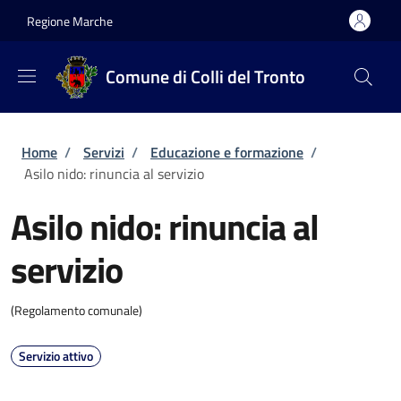
Salta al contenuto principale
Skip to footer content
Regione Marche
Comune di Colli del Tronto
Briciole di pane
Home
/
Servizi
/
Educazione e formazione
/
Asilo nido: rinuncia al servizio
Asilo nido: rinuncia al
servizio
(Regolamento comunale)
Servizio attivo