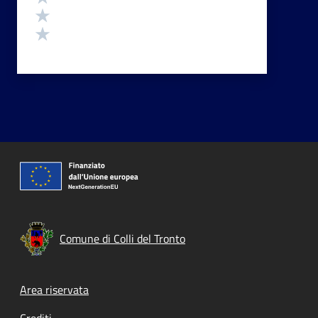
Valuta 2 stelle su 5
Valuta 1 stelle su 5
Comune di Colli del Tronto
Footer menu
Area riservata
Crediti