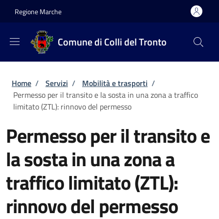
Salta al contenuto principale
Skip to footer content
Regione Marche
Comune di Colli del Tronto
Briciole di pane
Home
/
Servizi
/
Mobilità e trasporti
/
Permesso per il transito e la sosta in una zona a traffico
limitato (ZTL): rinnovo del permesso
Permesso per il transito e
la sosta in una zona a
traffico limitato (ZTL):
rinnovo del permesso