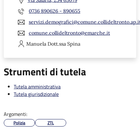
Via Salaria, 254 63079
0736 890626 - 890655
servizi.demografici@comune.collideltronto.ap.i
comune.collideltronto@emarche.it
Manuela
Dott.ssa Spina
Strumenti di tutela
Tutela amministrativa
Tutela giurisdizionale
Argomenti:
Polizia
ZTL