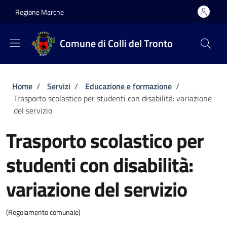
Salta al contenuto principale
Skip to footer content
Regione Marche
Comune di Colli del Tronto
Briciole di pane
Home
/
Servizi
/
Educazione e formazione
/
Trasporto scolastico per studenti con disabilità: variazione
del servizio
Trasporto scolastico per
studenti con disabilità:
variazione del servizio
(Regolamento comunale)