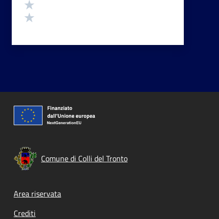
Valuta 2 stelle su 5
Valuta 1 stelle su 5
Comune di Colli del Tronto
Footer menu
Area riservata
Crediti