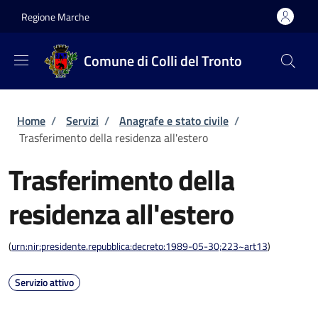
Salta al contenuto principale
Skip to footer content
Regione Marche
Comune di Colli del Tronto
Briciole di pane
Home
/
Servizi
/
Anagrafe e stato civile
/
Trasferimento della residenza all'estero
Trasferimento della
residenza all'estero
(
urn:nir:presidente.repubblica:decreto:1989-05-30;223~art13
)
Servizio attivo