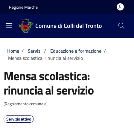
Salta al contenuto principale
Skip to footer content
Regione Marche
Comune di Colli del Tronto
Briciole di pane
Home
/
Servizi
/
Educazione e formazione
/
Mensa scolastica: rinuncia al servizio
Mensa scolastica:
rinuncia al servizio
(Regolamento comunale)
Servizio attivo