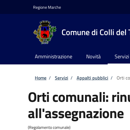
Salta al contenuto principale
Skip to footer content
Regione Marche
Comune di Colli del
Amministrazione
Novità
Servizi
Briciole di pane
Home
/
Servizi
/
Appalti pubblici
/
Orti c
Orti comunali: rin
all'assegnazione
(Regolamento comunale)