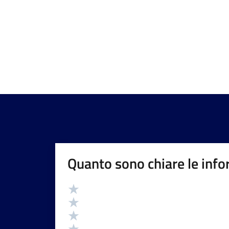
Quanto sono chiare le info
Valutazione
Valuta 5 stelle su 5
Valuta 4 stelle su 5
Valuta 3 stelle su 5
Valuta 2 stelle su 5