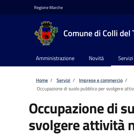
Salta al contenuto principale
Skip to footer content
Regione Marche
Comune di Colli del
Amministrazione
Novità
Servizi
Briciole di pane
Home
/
Servizi
/
Imprese e commercio
/
Occupazione di suolo pubblico per svolgere attiv
Occupazione di su
svolgere attività 