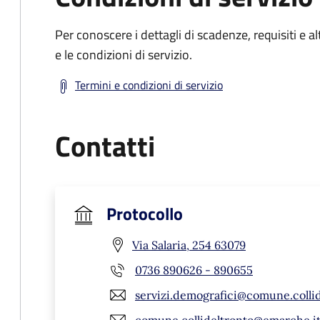
Per conoscere i dettagli di scadenze, requisiti e al
e le condizioni di servizio.
Termini e condizioni di servizio
Contatti
Protocollo
Via Salaria, 254 63079
0736 890626 - 890655
servizi.demografici@comune.collid
comune.collideltronto@emarche.i