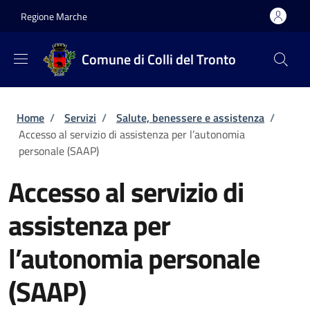
Salta al contenuto principale
Skip to footer content
Regione Marche
Comune di Colli del Tronto
Briciole di pane
Home
/
Servizi
/
Salute, benessere e assistenza
/
Accesso al servizio di assistenza per l’autonomia
personale (SAAP)
Accesso al servizio di
assistenza per
l’autonomia personale
(SAAP)