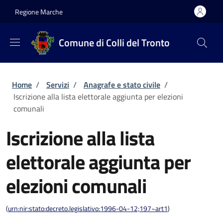
Salta al contenuto principale
Skip to footer content
Regione Marche
Comune di Colli del Tronto
Briciole di pane
Home
/
Servizi
/
Anagrafe e stato civile
/
Iscrizione alla lista elettorale aggiunta per elezioni
comunali
Iscrizione alla lista
elettorale aggiunta per
elezioni comunali
(
urn:nir:stato:decreto.legislativo:1996-04-12;197~art1
)