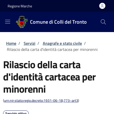
Salta al contenuto principale
Skip to footer content
Regione Marche
Comune di Colli del Tronto
Briciole di pane
Home
/
Servizi
/
Anagrafe e stato civile
/
Rilascio della carta d'identità cartacea per minorenni
Rilascio della carta
d'identità cartacea per
minorenni
(
urn:nir:stato:regio.decreto:1931-06-18;773~art3
)
Servizio attivo