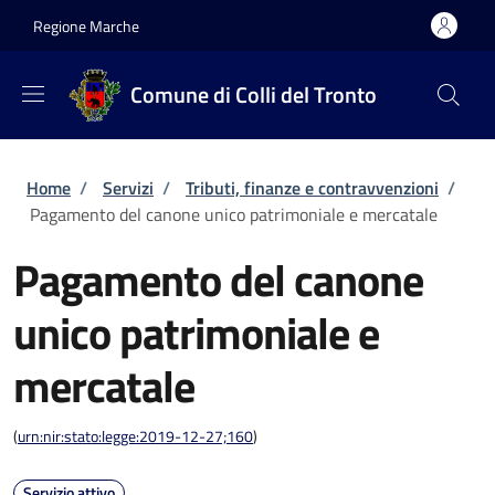
Salta al contenuto principale
Skip to footer content
Regione Marche
Comune di Colli del Tronto
Briciole di pane
Home
/
Servizi
/
Tributi, finanze e contravvenzioni
/
Pagamento del canone unico patrimoniale e mercatale
Pagamento del canone
unico patrimoniale e
mercatale
(
urn:nir:stato:legge:2019-12-27;160
)
Servizio attivo