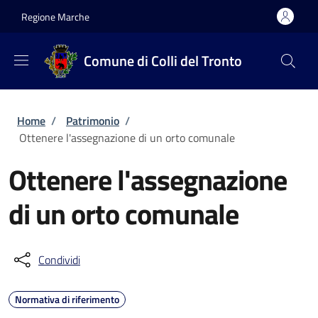
Salta al contenuto principale
Skip to footer content
Regione Marche
Comune di Colli del Tronto
Briciole di pane
Home
/
Patrimonio
/
Ottenere l'assegnazione di un orto comunale
Ottenere l'assegnazione
di un orto comunale
Condividi
Normativa di riferimento